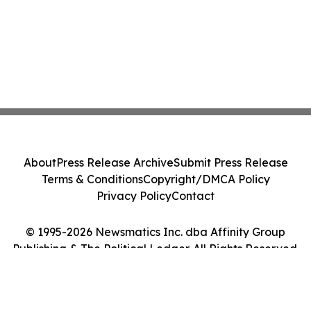
About
Press Release Archive
Submit Press Release
Terms & Conditions
Copyright/DMCA Policy
Privacy Policy
Contact
© 1995-2026 Newsmatics Inc. dba Affinity Group
Publishing & The Political Ledger. All Rights Reserved.
Cookie Settings / Your Privacy Choices