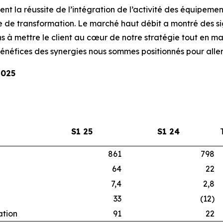
nt la réussite de l’intégration de l’activité des équipemen
 de transformation. Le marché haut débit a montré des si
s à mettre le client au cœur de notre stratégie tout en ma
bénéfices des synergies nous sommes positionnés pour aller 
2025
S1 25
S1 24
861
798
64
22
7,4
2,8
33
(12)
ation
91
22