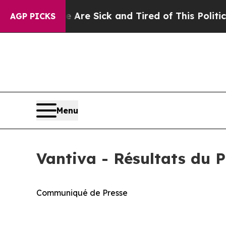
le Are Sick and Tired of This Politics of Hatred”
AGP PICKS
Menu
Vantiva - Résultats du 
Communiqué de Presse