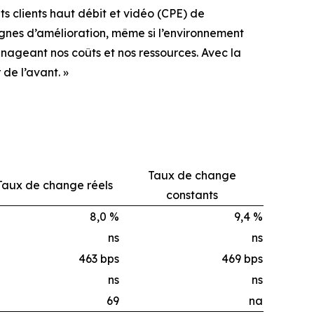
ts clients haut débit et vidéo (CPE) de
gnes d’amélioration, même si l’environnement
nageant nos coûts et nos ressources. Avec la
de l’avant. »
Taux de change
Taux de change réels
constants
8,0 %
9,4 %
ns
ns
463 bps
469 bps
ns
ns
69
na