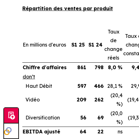
Répartition des ventes par produit
Taux
Taux 
de
En millions d'euros
S1 25
S1 24
chan
change
consta
réels
Chiffre d'affaires
861
798
8,0 %
9,
don’t
Haut Débit
597
466
28,1 %
29,
(20,4
Vidéo
209
262
(19,
%)
(20,0
Diversification
56
69
(19,
%)
EBITDA ajusté
64
22
ns