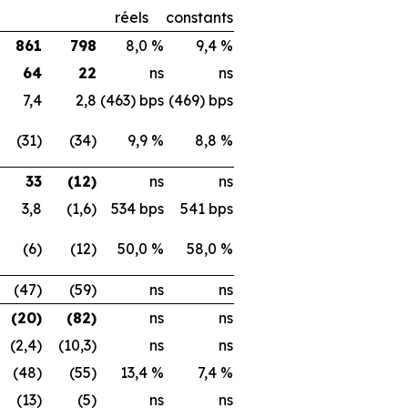
réels
constants
861
798
8,0 %
9,4 %
64
22
ns
ns
7,4
2,8
(463) bps
(469) bps
(31)
(34)
9,9 %
8,8 %
33
(12)
ns
ns
3,8
(1,6)
534 bps
541 bps
(6)
(12)
50,0 %
58,0 %
(47)
(59)
ns
ns
(20)
(82)
ns
ns
(2,4)
(10,3)
ns
ns
(48)
(55)
13,4 %
7,4 %
(13)
(5)
ns
ns