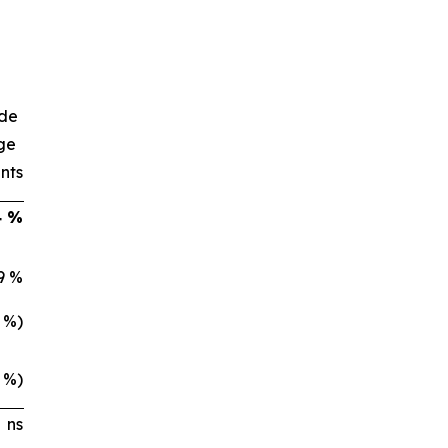
de
ge
nts
4 %
9 %
4 %)
3 %)
ns