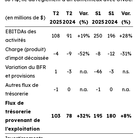
T2
T2
Var.
S1
S1
Var.
(en millions de $)
2025
2024
(%)
2025
2024
(%)
EBITDAs des
108
91
+19%
250
196
+28%
activités
Charge (produit)
-4
-9
-52%
-8
-12
-31%
d'impôt décaissée
Variation du BFR
1
-3
n.a.
-46
-3
n.s.
et provisions
Autres flux de
-1
0
n.a.
-1
0
n.a.
trésorerie
Flux de
trésorerie
103
78
+32%
195
180
+8%
provenant de
l’exploitation