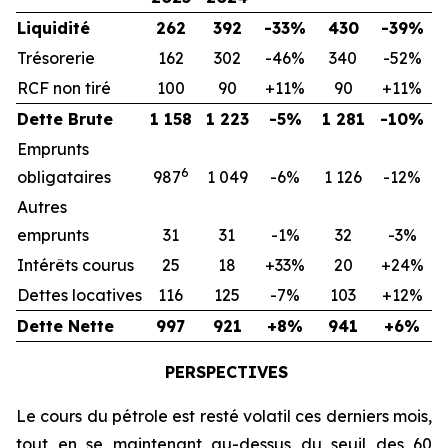
Liquidité
262
392
-33%
430
-39%
Trésorerie
162
302
-46%
340
-52%
RCF non tiré
100
90
+11%
90
+11%
Dette Brute
1 158
1 223
-5%
1 281
-10%
Emprunts
6
obligataires
987
1 049
-6%
1 126
-12%
Autres
emprunts
31
31
-1%
32
-3%
Intérêts courus
25
18
+33%
20
+24%
Dettes locatives
116
125
-7%
103
+12%
Dette Nette
997
921
+8%
941
+6%
PERSPECTIVES
Le cours du pétrole est resté volatil ces derniers mois,
tout en se maintenant au-dessus du seuil des 60