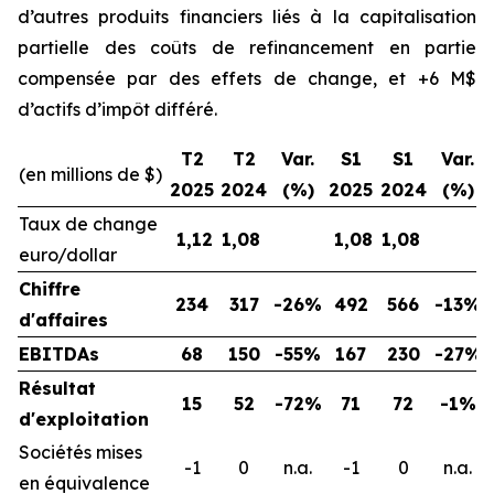
d’autres produits financiers liés à la capitalisation
partielle des coûts de refinancement en partie
compensée par des effets de change, et +6 M$
d’actifs d’impôt différé.
T2
T2
Var.
S1
S1
Var.
(en millions de $)
2025
2024
(%)
2025
2024
(%)
Taux de change
1,12
1,08
1,08
1,08
euro/dollar
Chiffre
234
317
-26%
492
566
-13%
d'affaires
EBITDAs
68
150
-55%
167
230
-27%
Résultat
15
52
-72%
71
72
-1%
d'exploitation
Sociétés mises
-1
0
n.a.
-1
0
n.a.
en équivalence