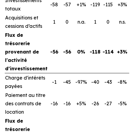
Investissements
-58
-57
+1%
-119
-115
+3%
totaux
Acquisitions et
1
0
n.a.
1
0
n.s.
cessions d’actifs
Flux de
trésorerie
provenant de
-56
-56
0%
-118
-114
+3%
l'activité
d’investissement
Charge d'intérêts
-1
-45
-97%
-40
-43
-8%
payées
Paiement au titre
des contrats de
-16
-16
+5%
-26
-27
-5%
location
Flux de
trésorerie