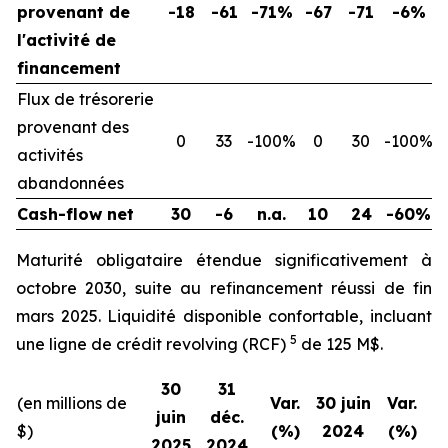
provenant de
-18
-61
-71%
-67
-71
-6%
l'activité de
financement
Flux de trésorerie
provenant des
0
33
-100%
0
30
-100%
activités
abandonnées
Cash-flow net
30
-6
n.a.
10
24
-60%
Maturité obligataire étendue significativement à
octobre 2030, suite au refinancement réussi de fin
mars 2025. Liquidité disponible confortable, incluant
5
une ligne de crédit revolving (RCF)
de 125 M$.
30
31
(en millions de
Var.
30 juin
Var.
juin
déc.
$)
(%)
2024
(%)
2025
2024