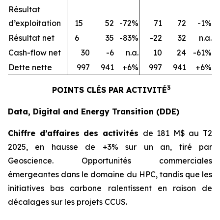
Résultat
d’exploitation
15
52
-72%
71
72
-1%
Résultat net
6
35
-83%
-22
32
n.a.
Cash-flow net
30
-6
n.a.
10
24
-61%
Dette nette
997
941
+6%
997
941
+6%
3
POINTS CLÉS PAR ACTIVITÉ
Data, Digital and Energy Transition (DDE)
Chiffre d’affaires des activités
de 181 M$ au T2
2025, en hausse de +3% sur un an, tiré par
Geoscience. Opportunités commerciales
émergeantes dans le domaine du HPC, tandis que les
initiatives bas carbone ralentissent en raison de
décalages sur les projets CCUS.