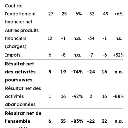
Coût de
l'endettement
-27
-25
+6%
-52
-49
+6%
financier net
Autres produits
financiers
12
-1
n.a.
-34
-1
n.s.
(charges)
Impôts
6
-8
n.a.
-7
-6
+32%
Résultat net
des activités
5
19
-74%
-24
16
n.a.
poursuivies
Résultat net des
activités
1
16
-92%
2
16
-88%
abandonnées
Résultat net de
l'ensemble
6
35
-83%
-22
32
n.a.