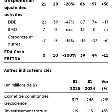
d’exploitation
21
29
-28%
86
57
+50
ajusté des
activités
DDE
21
39
-47%
87
74
+17%
SMO
7
-2
n.a.
15
0
n.s.
Corporate et
-7
-8
-16%
-16
-17
-6%
autres
EDA Cash
0
10
-100%
39
44
-11
EBITDA
Autres indicateurs clés
S1
S1
Var.
(en millions de $)
2025
2024
(%)
Carnet de commandes
317
246
+29%
Geoscience
Investissement totaux
119
115
+3%