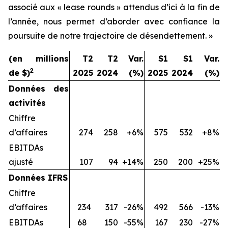
associé aux « lease rounds » attendus d’ici à la fin de
l’année, nous permet d’aborder avec confiance la
poursuite de notre trajectoire de désendettement. »
(en millions
T2
T2
Var.
S1
S1
Var.
2
de $)
2025
2024
(%)
2025
2024
(%)
Données des
activités
Chiffre
d’affaires
274
258
+6%
575
532
+8%
EBITDAs
ajusté
107
94
+14%
250
200
+25%
Données IFRS
Chiffre
d’affaires
234
317
-26%
492
566
-13%
EBITDAs
68
150
-55%
167
230
-27%