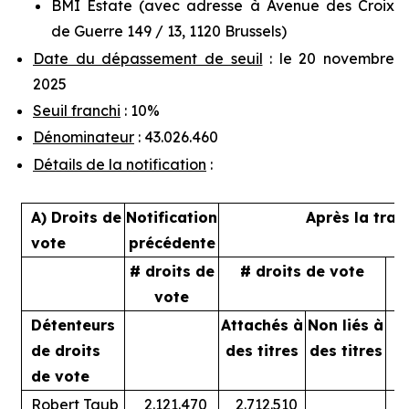
BMI Estate (avec adresse à Avenue des Croix
de Guerre 149 / 13, 1120 Brussels)
Date du dépassement de seuil
: le 20 novembre
2025
Seuil franchi
: 10%
Dénominateur
: 43.026.460
Détails de la notification
:
A) Droits de
Notification
Après la tran
vote
précédente
# droits de
# droits de vote
%
vote
Détenteurs
Attachés à
Non liés à
A
de droits
des titres
des titres
de vote
Robert Taub
2.121.470
2.712.510