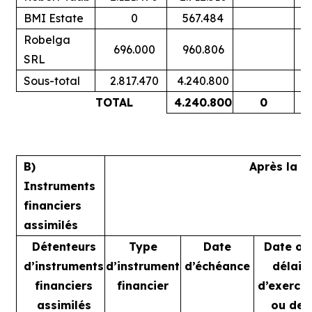
BMI Estate
0
567.484
Robelga
696.000
960.806
SRL
Sous-total
2.817.470
4.240.800
TOTAL
4.240.800
0
B)
Après la t
Instruments
financiers
assimilés
Détenteurs
Type
Date
Date ou
d’instruments
d’instrument
d’échéance
délai
financiers
financier
d’exercic
assimilés
ou de