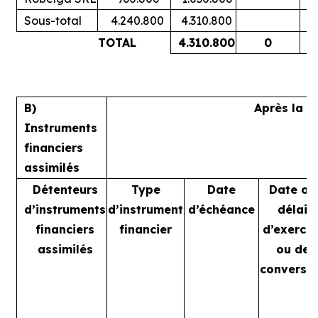
Sous-total
4.240.800
4.310.800
TOTAL
4.310.800
0
B)
Après la t
Instruments
financiers
assimilés
Détenteurs
Type
Date
Date ou
d’instruments
d’instrument
d’échéance
délai
financiers
financier
d’exercic
assimilés
ou de
conversi