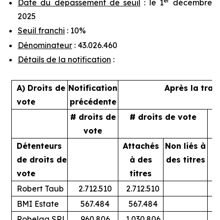
er
Date du dépassement de seuil
: le 1
décembre
2025
Seuil franchi
: 10%
Dénominateur
: 43.026.460
Détails de la notification
:
A) Droits de
Notification
Après la tran
vote
précédente
# droits de
# droits de vote
%
vote
Détenteurs
Attachés
Non liés à
A
de droits de
à des
des titres
vote
titres
Robert Taub
2.712.510
2.712.510
BMI Estate
567.484
567.484
Robelga SRL
960.806
1.030.806