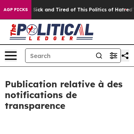
le Are Sick and Tired of This Politics of Hatred”
The S
AGP PICKS
Publication relative à des
notifications de
transparence